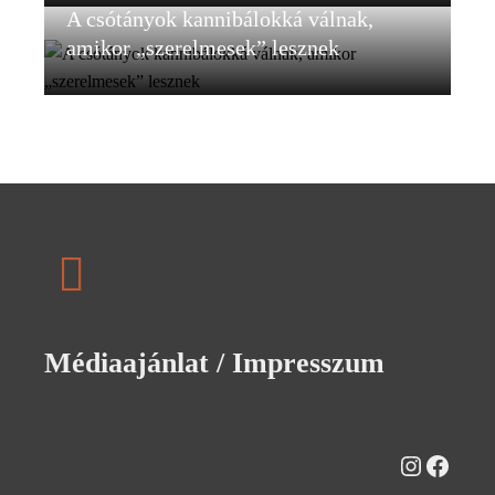
A csótányok kannibálokká válnak,
amikor „szerelmesek” lesznek
Médiaajánlat / Impresszum
Instagra
Faceb