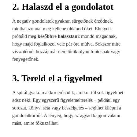
2. Halaszd el a gondolatot
A negatív gondolatok gyakran sürgetőnek érződnek,
mintha azonnal meg kellene oldanod őket. Ehelyett
próbáld meg
későbbre halasztani
: mondd magadnak,
hogy majd foglalkozol vele pár óra múlva. Sokszor mire
visszatérnél hozzá, már nem tűnik olyan fontosnak vagy
fenyegetőnek.
3. Tereld el a figyelmed
A spirál gyakran akkor erősödik, amikor túl sok figyelmet
adsz neki. Egy egyszerű figyelemelterelés – például egy
sorozat, könyv, séta vagy beszélgetés – segíthet kilépni a
gondolatkörből. A lényeg, hogy az agyad kapjon valami
mást, amire fókuszálhat.