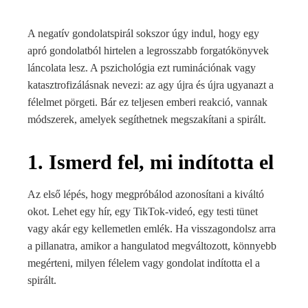
A negatív gondolatspirál sokszor úgy indul, hogy egy
apró gondolatból hirtelen a legrosszabb forgatókönyvek
láncolata lesz. A pszichológia ezt ruminációnak vagy
katasztrofizálásnak nevezi: az agy újra és újra ugyanazt a
félelmet pörgeti. Bár ez teljesen emberi reakció, vannak
módszerek, amelyek segíthetnek megszakítani a spirált.
1. Ismerd fel, mi indította el
Az első lépés, hogy megpróbálod azonosítani a kiváltó
okot. Lehet egy hír, egy TikTok-videó, egy testi tünet
vagy akár egy kellemetlen emlék. Ha visszagondolsz arra
a pillanatra, amikor a hangulatod megváltozott, könnyebb
megérteni, milyen félelem vagy gondolat indította el a
spirált.