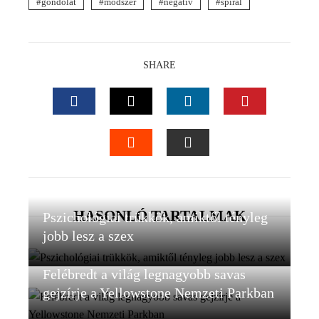
gondolat
módszer
negatív
spirál
SHARE
FACEBOOK
TWITTER
LINKEDIN
PINTEREST
STUMBLEUPON
EMAIL
HASONLÓ TARTALMAK
Pszichológiai trükkök, amiktől tényleg
jobb lesz a szex
Felébredt a világ legnagyobb savas
gejzírje a Yellowstone Nemzeti Parkban