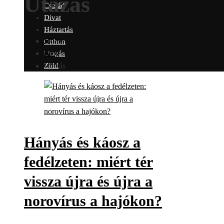
Utazás
Család
Divat
Háztartás
Home
Otthon
Blog
Utazás
Utazás
Zöld
Hányás és káosz a
fedélzeten: miért tér
vissza újra és újra a
norovírus a hajókon?