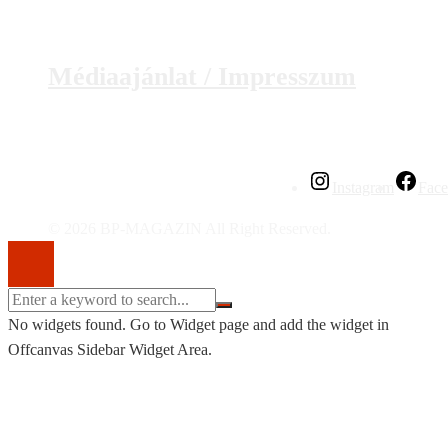
Médiaajánlat / Impresszum
Instagram
Fac
© 2026 BP-MAGAZIN All Right Reserved.
No widgets found. Go to Widget page and add the widget in
Offcanvas Sidebar Widget Area.