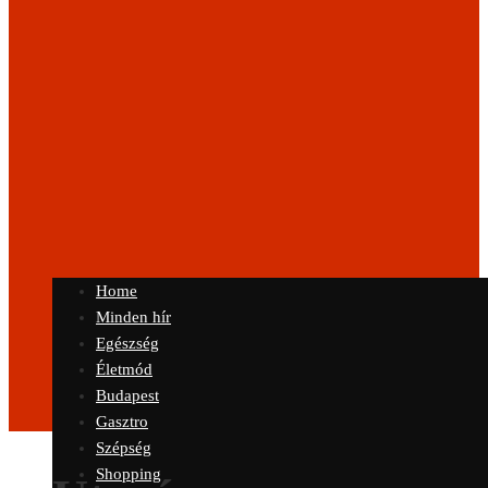
Home
Minden hír
Egészség
Életmód
Budapest
Gasztro
Szépség
Shopping