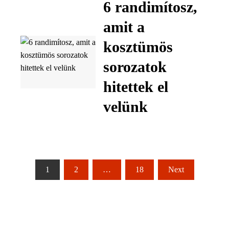
6 randimítosz,
amit a
kosztümös
sorozatok
hitettek el
velünk
Bejegyzések
1
2
…
18
Next
lapozása