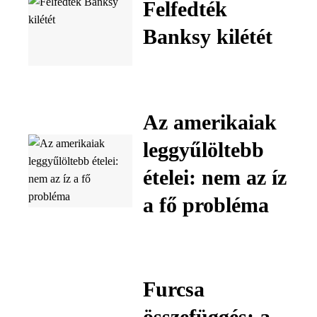
Felfedték
Banksy kilétét
Az amerikaiak
leggyűlöltebb
ételei: nem az íz
a fő probléma
Furcsa
összefüggés: a