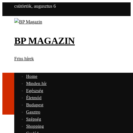
csütörtök, augusztus 6
BP MAGAZIN
Friss hírek
Home
Minden hír
Egészség
Életmód
Budapest
Gasztro
Szépség
Shopping