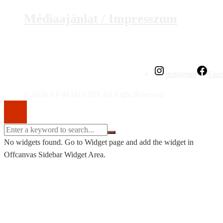
Médiaajánlat / Impresszum
Instagram
Fac
© 2026 BP-MAGAZIN All Right Reserved.
No widgets found. Go to Widget page and add the widget in
Offcanvas Sidebar Widget Area.