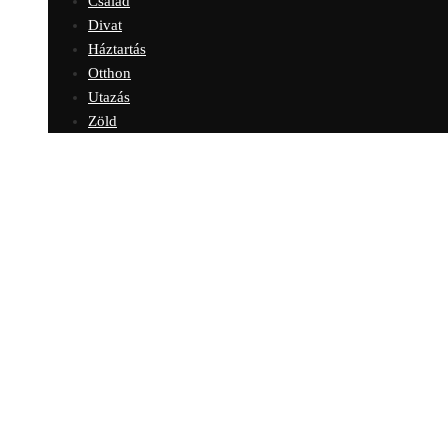
Család
Divat
Háztartás
Otthon
Utazás
Zöld