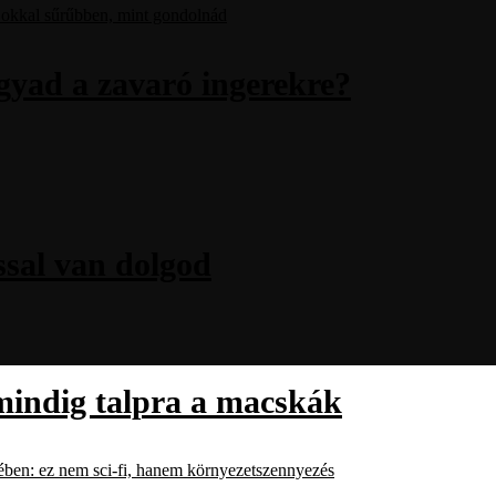
gyad a zavaró ingerekre?
ssal van dolgod
mindig talpra a macskák