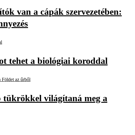
pítók van a cápák szervezetében:
nnyezés
t tehet a biológiai koroddal
 tükrökkel világítaná meg a