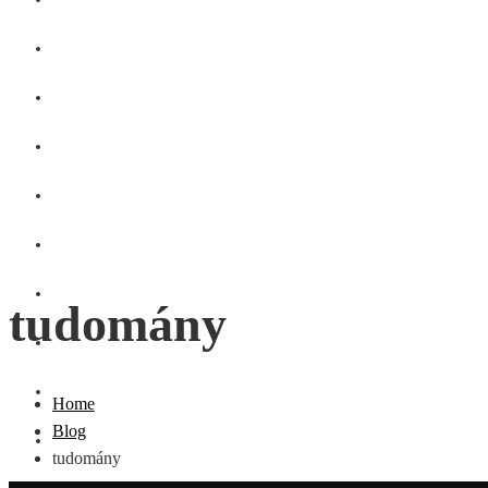
GASZTRO
SZÉPSÉG
SHOPPING
CSALÁD
DIVAT
HÁZTARTÁS
tudomány
OTTHON
UTAZÁS
Home
Blog
ZÖLD
tudomány