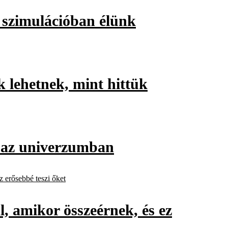
y szimulációban élünk
k lehetnek, mint hittük
ik az univerzumban
, amikor összeérnek, és ez