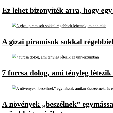
Ez lehet bizonyíték arra, hogy eg
A gízai piramisok sokkal régebbie
7 furcsa dolog, ami tényleg létez
A növények „beszélnek” egymással