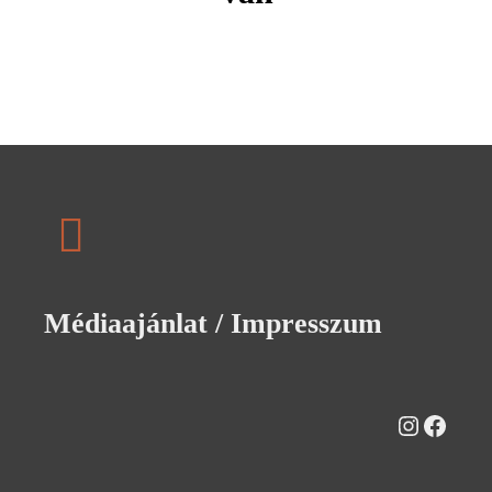
Médiaajánlat / Impresszum
Instagra
Faceb