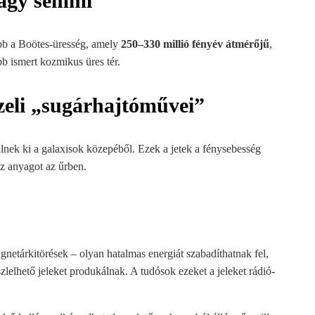
nagy semmi”
bb a Boötes-üresség, amely
250–330 millió fényév átmérőjű
,
bb ismert kozmikus üres tér.
zeli „sugárhajtóművei”
lnek ki a galaxisok közepéből. Ezek a jetek a fénysebesség
az anyagot az űrben.
etárkitörések – olyan hatalmas energiát szabadíthatnak fel,
elhető jeleket produkálnak. A tudósok ezeket a jeleket rádió-