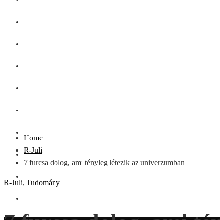
GASZTRO
SZÉPSÉG
SHOPPING
CSALÁD
DIVAT
HÁZTARTÁS
Home
R-Juli
OTTHON
7 furcsa dolog, ami tényleg létezik az univerzumban
UTAZÁS
R-Juli
,
Tudomány
ZÖLD