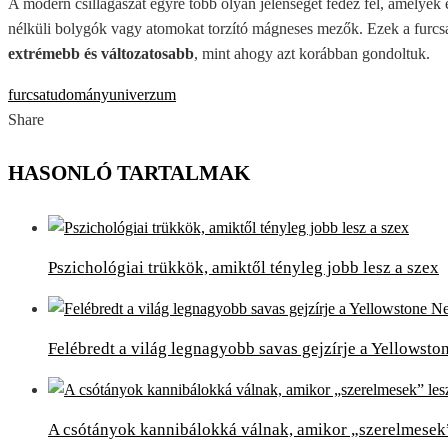
A modern csillagászat egyre több olyan jelenséget fedez fel, amelyek e
nélküli bolygók vagy atomokat torzító mágneses mezők. Ezek a furc
extrémebb és változatosabb
, mint ahogy azt korábban gondoltuk.
furcsa
tudomány
univerzum
Share
Facebook
Twitter
LinkedIn
Pinterest
Stumbleupon
Email
HASONLÓ TARTALMAK
Pszichológiai trükkök, amiktől tényleg jobb lesz a szex
Felébredt a világ legnagyobb savas gejzírje a Yellowst
A csótányok kannibálokká válnak, amikor „szerelmesek