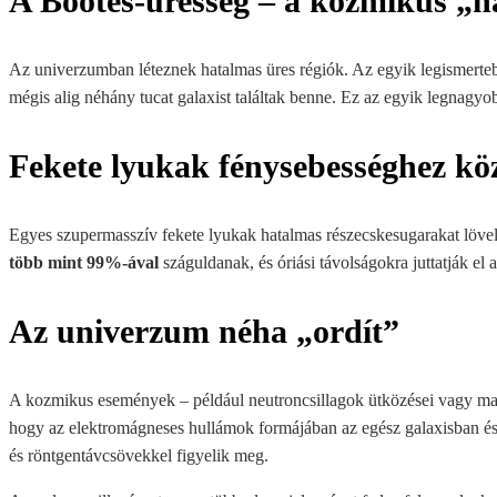
A Boötes-üresség – a kozmikus „
Az univerzumban léteznek hatalmas üres régiók. Az egyik legismerte
mégis alig néhány tucat galaxist találtak benne. Ez az egyik legnagyo
Fekete lyukak fénysebességhez kö
Egyes szupermasszív fekete lyukak hatalmas részecskesugarakat lövel
több mint 99%-ával
száguldanak, és óriási távolságokra juttatják el 
Az univerzum néha „ordít”
A kozmikus események – például neutroncsillagok ütközései vagy magn
hogy az elektromágneses hullámok formájában az egész galaxisban észl
és röntgentávcsövekkel figyelik meg.