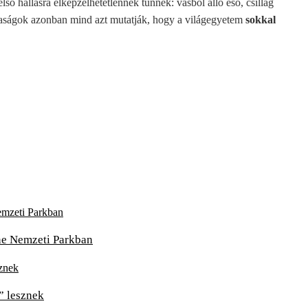
lső hallásra elképzelhetetlennek tűnnek: vasból álló eső, csillag
saságok azonban mind azt mutatják, hogy a világegyetem
sokkal
one Nemzeti Parkban
” lesznek