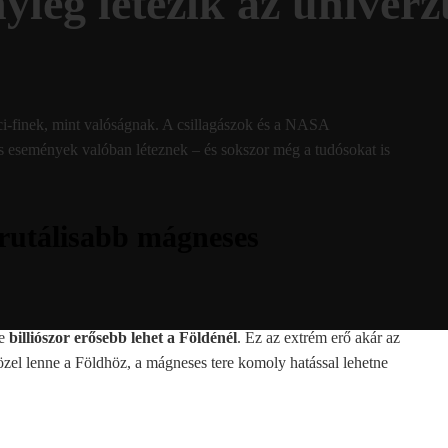
nyleg létezik az unive
ci-finek, mint valóságnak. A csillagászok és a NASA
s események valóban léteznek – és sokszor még a tudósokat is
rutálisabb mágneses
re
billiószor erősebb lehet a Földénél
. Ez az extrém erő akár az
özel lenne a Földhöz, a mágneses tere komoly hatással lehetne