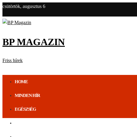
csütörtök, augusztus 6
BP MAGAZIN
Friss hírek
HOME
MINDEN HÍR
EGÉSZSÉG
ÉLETMÓD
BUDAPEST