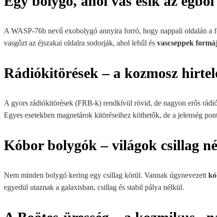
Egy bolygó, ahol vas esik az égből
A WASP-76b nevű exobolygó annyira forró, hogy nappali oldalán a fé
vasgőzt az éjszakai oldalra sodorják, ahol lehűl és
vascseppek formáj
Rádiókitörések – a kozmosz hirtel
A gyors rádiókitörések (FRB-k) rendkívül rövid, de nagyon erős rád
Egyes esetekben magnetárok kitöréseihez köthetők, de a jelenség pon
Kóbor bolygók – világok csillag né
Nem minden bolygó kering egy csillag körül. Vannak úgynevezett
kó
egyedül utaznak a galaxisban, csillag és stabil pálya nélkül.