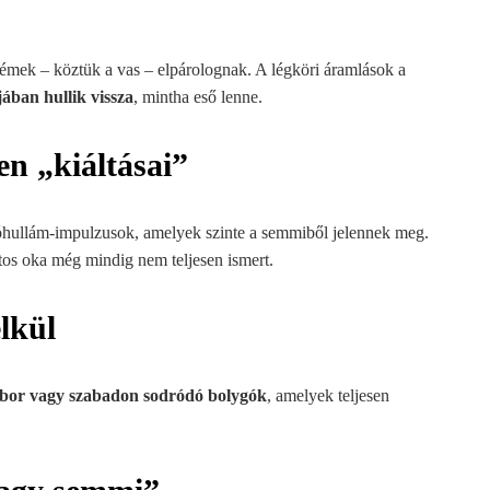
mek – köztük a vas – elpárolognak. A légköri áramlások a
ában hullik vissza
, mintha eső lenne.
en „kiáltásai”
ióhullám-impulzusok, amelyek szinte a semmiből jelennek meg.
tos oka még mindig nem teljesen ismert.
lkül
bor vagy szabadon sodródó bolygók
, amelyek teljesen