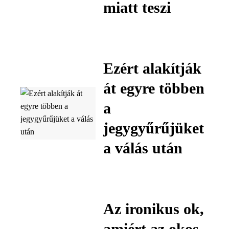
miatt teszi
Ezért alakítják
át egyre többen
a
jegygyűrűjüket
a válás után
Az ironikus ok,
amiért az okos