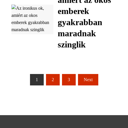
emberek
gyakrabban
maradnak
szinglik
Bejegyzések
1
2
3
Next
lapozása