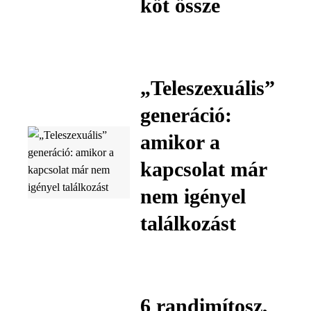
köt össze
„Teleszexuális”
generáció:
amikor a
kapcsolat már
nem igényel
találkozást
6 randimítosz,