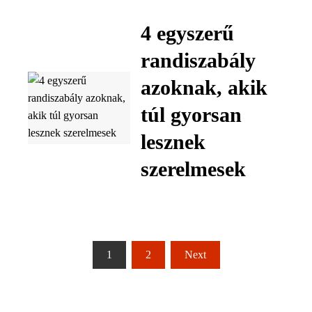
4 egyszerű
randiszabály
azoknak, akik
túl gyorsan
lesznek
szerelmesek
Bejegyzések
1
2
Next
lapozása