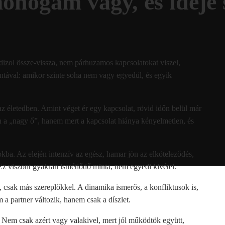
monogám vagy, és ideje 
izol össze-vissza, nem párhuzamos kapcsolatokat viszel,
tával: amikor szinte soha nem vagy egyedül, és egyik
az életedben. Amint véget ér egy kapcsolat, rövid időn belül már
 a „nagy ő”, hanem mert a kapcsolat hiánya kényelmetlen, és
kba. Az elején intenzív az egész, hamar jön az elköteleződés,
z viszont gyakran ismétlődő minta, nem egyedi kivétel.
 csak más szereplőkkel. A dinamika ismerős, a konfliktusok is,
a partner változik, hanem csak a díszlet.
Nem csak azért vagy valakivel, mert jól működtök együtt,