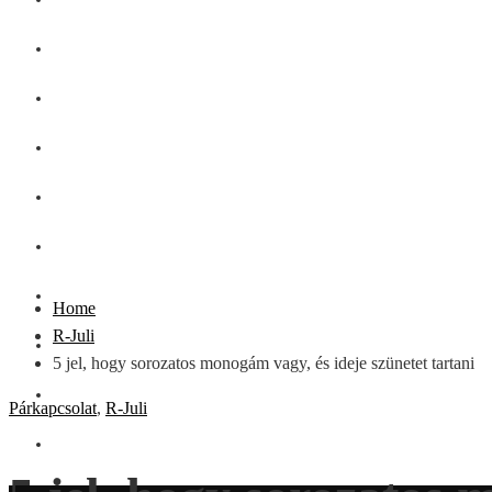
GASZTRO
SZÉPSÉG
SHOPPING
CSALÁD
DIVAT
HÁZTARTÁS
Home
R-Juli
OTTHON
5 jel, hogy sorozatos monogám vagy, és ideje szünetet tartani
UTAZÁS
Párkapcsolat
,
R-Juli
ZÖLD