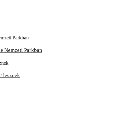
one Nemzeti Parkban
” lesznek