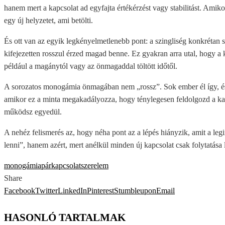
hanem mert a kapcsolat ad egyfajta értékérzést vagy stabilitást. Amik
egy új helyzetet, ami betölti.
És ott van az egyik legkényelmetlenebb pont: a szingliség konkréta
kifejezetten rosszul érzed magad benne. Ez gyakran arra utal, hogy a
például a magánytól vagy az önmagaddal töltött időtől.
A sorozatos monogámia önmagában nem „rossz”. Sok ember él így, é
amikor ez a minta megakadályozza, hogy ténylegesen feldolgozd a kap
működsz egyedül.
A nehéz felismerés az, hogy néha pont az a lépés hiányzik, amit a le
lenni”, hanem azért, mert anélkül minden új kapcsolat csak folytatása
monogámia
párkapcsolat
szerelem
Share
Facebook
Twitter
LinkedIn
Pinterest
Stumbleupon
Email
HASONLÓ TARTALMAK