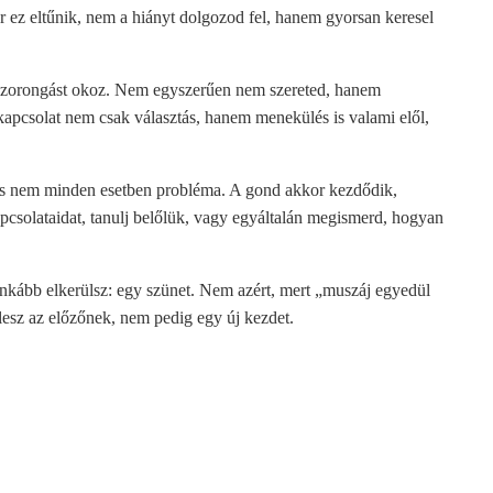
or ez eltűnik, nem a hiányt dolgozod fel, hanem gyorsan keresel
n szorongást okoz. Nem egyszerűen nem szereted, hanem
 kapcsolat nem csak választás, hanem menekülés is valami elől,
s nem minden esetben probléma. A gond akkor kezdődik,
csolataidat, tanulj belőlük, vagy egyáltalán megismerd, hogyan
ginkább elkerülsz: egy szünet. Nem azért, mert „muszáj egyedül
 lesz az előzőnek, nem pedig egy új kezdet.