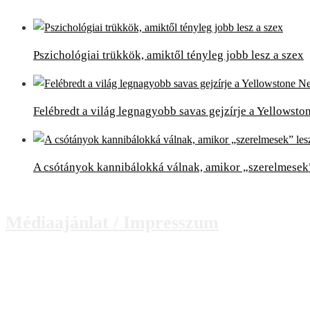
Pszichológiai trükkök, amiktől tényleg jobb lesz a szex
Felébredt a világ legnagyobb savas gejzírje a Yellowst
A csótányok kannibálokká válnak, amikor „szerelmesek
Médiaajánlat / Impresszum