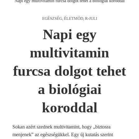
Napi egy multivitamin furcsa dolgot tehet a biológiai koroddal
EGÉSZSÉG
,
ÉLETMÓD
,
R-JULI
Napi egy
multivitamin
furcsa dolgot tehet
a biológiai
koroddal
Sokan azért szednek multivitamint, hogy „biztosra
menjenek” az egészségükkel. Egy új kutatás szerint