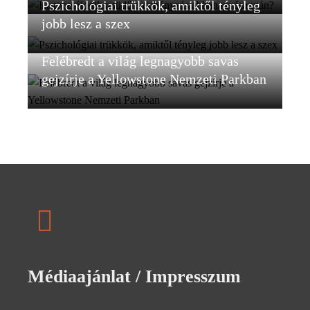
Pszichológiai trükkök, amiktől tényleg
jobb lesz a szex
Felébredt a világ legnagyobb savas
gejzírje a Yellowstone Nemzeti Parkban
Médiaajánlat / Impresszum