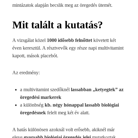
mintázatok alapján becslik meg az öregedés ütemét.
Mit talált a kutatás?
A vizsgálat közel
1000 idősebb felnőttet
követett két
éven keresztül. A résztvevők egy része napi multivitamint
kapott, mások placebót.
Az eredmény:
a multivitamint szedőknél
lassabban „ketyegtek” az
öregedési markerek
a különbség
kb. négy hónappal lassabb biológiai
öregedésnek
felelt meg két év alatt.
A hatás különösen azoknál volt erősebb, akiknél már
eleve
gyorsabb biológiai öregedés jelei
mutatkoztak.