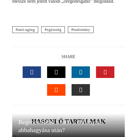
messze nem jelent valódi „öregedésgátló” megoldást.
anti-aging
egészség
tudomány
SHARE
FACEBOOK
TWITTER
LINKEDIN
PINTEREST
STUMBLEUPON
EMAIL
HASONLÓ TARTALMAK
Regenerálódik a tüdő a dohányzás
abbahagyása után?