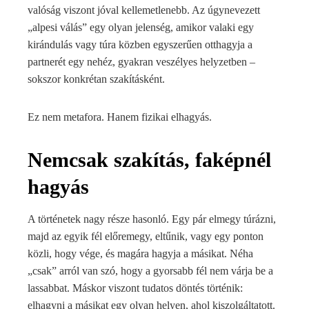
valóság viszont jóval kellemetlenebb. Az úgynevezett
„alpesi válás” egy olyan jelenség, amikor valaki egy
kirándulás vagy túra közben egyszerűen otthagyja a
partnerét egy nehéz, gyakran veszélyes helyzetben –
sokszor konkrétan szakításként.
Ez nem metafora. Hanem fizikai elhagyás.
Nemcsak szakítás, faképnél
hagyás
A történetek nagy része hasonló. Egy pár elmegy túrázni,
majd az egyik fél előremegy, eltűnik, vagy egy ponton
közli, hogy vége, és magára hagyja a másikat. Néha
„csak” arról van szó, hogy a gyorsabb fél nem várja be a
lassabbat. Máskor viszont tudatos döntés történik:
elhagyni a másikat egy olyan helyen, ahol kiszolgáltatott.