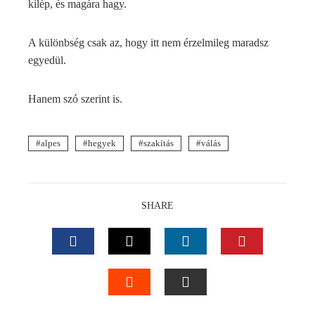
kilép, és magára hagy.
A különbség csak az, hogy itt nem érzelmileg maradsz
egyedül.
Hanem szó szerint is.
alpes
hegyek
szakítás
válás
SHARE
FACEBOOK
TWITTER
LINKEDIN
PINTEREST
STUMBLEUPON
EMAIL