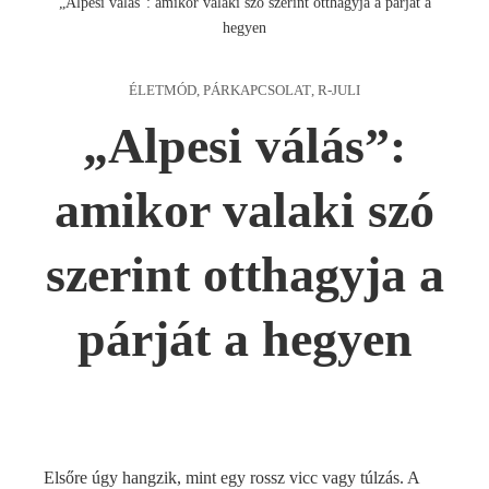
„Alpesi válás”: amikor valaki szó szerint otthagyja a párját a
hegyen
ÉLETMÓD
,
PÁRKAPCSOLAT
,
R-JULI
„Alpesi válás”:
amikor valaki szó
szerint otthagyja a
párját a hegyen
Elsőre úgy hangzik, mint egy rossz vicc vagy túlzás. A