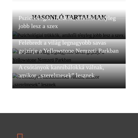
HASONLÓ TARTALMAK
Pszichológiai trükkök, amiktől tényleg
jobb lesz a szex
Felébredt a világ legnagyobb savas
gejzírje a Yellowstone Nemzeti Parkban
A csótányok kannibálokká válnak,
amikor „szerelmesek” lesznek