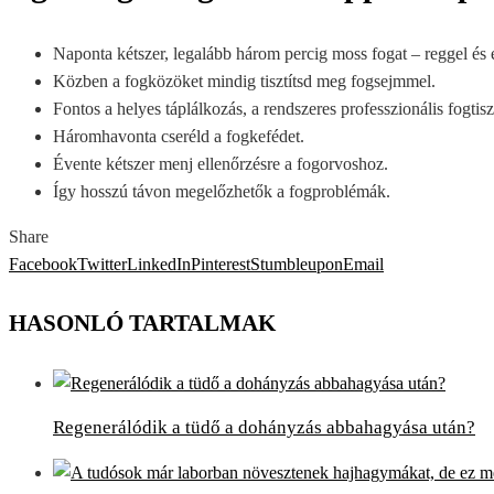
Naponta kétszer, legalább három percig moss fogat – reggel és e
Közben a fogközöket mindig tisztítsd meg fogsejmmel.
Fontos a helyes táplálkozás, a rendszeres professzionális fogtisz
Háromhavonta cseréld a fogkefédet.
Évente kétszer menj ellenőrzésre a fogorvoshoz.
Így hosszú távon megelőzhetők a fogproblémák.
Share
Facebook
Twitter
LinkedIn
Pinterest
Stumbleupon
Email
HASONLÓ TARTALMAK
Regenerálódik a tüdő a dohányzás abbahagyása után?