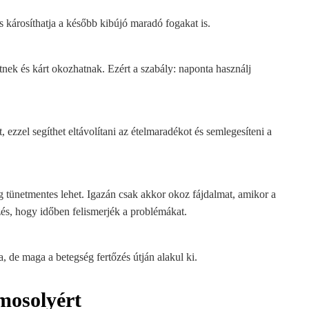
s károsíthatja a később kibújó maradó fogakat is.
k és kárt okozhatnak. Ezért a szabály: naponta használj
ezzel segíthet eltávolítani az ételmaradékot és semlegesíteni a
 tünetmentes lehet. Igazán csak akkor okoz fájdalmat, amikor a
zés, hogy időben felismerjék a problémákat.
de maga a betegség fertőzés útján alakul ki.
 mosolyért