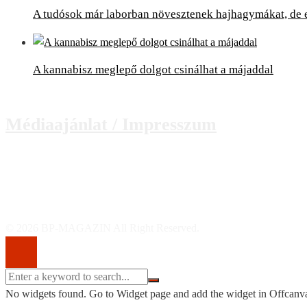
A tudósok már laborban növesztenek hajhagymákat, de
A kannabisz meglepő dolgot csinálhat a májaddal
Médiaajánlat / Impresszum
© 2026 BP-MAGAZIN All Right Reserved.
No widgets found. Go to Widget page and add the widget in Offcanv