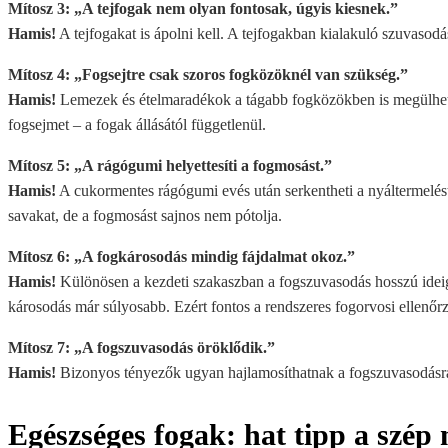
Mítosz 3: „A tejfogak nem olyan fontosak, úgyis kiesnek.”
Hamis!
A tejfogakat is ápolni kell. A tejfogakban kialakuló szuvasodá
Mítosz 4: „Fogsejtre csak szoros fogközöknél van szükség.”
Hamis!
Lemezek és ételmaradékok a tágabb fogközökben is megülhetne
fogsejmet – a fogak állásától függetlenül.
Mítosz 5: „A rágógumi helyettesíti a fogmosást.”
Hamis!
A cukormentes rágógumi evés után serkentheti a nyáltermelést, 
savakat, de a fogmosást sajnos nem pótolja.
Mítosz 6: „A fogkárosodás mindig fájdalmat okoz.”
Hamis!
Különösen a kezdeti szakaszban a fogszuvasodás hosszú ideig
károsodás már súlyosabb. Ezért fontos a rendszeres fogorvosi ellenőr
Mítosz 7: „A fogszuvasodás öröklődik.”
Hamis!
Bizonyos tényezők ugyan hajlamosíthatnak a fogszuvasodásra, 
Egészséges fogak: hat tipp a szép