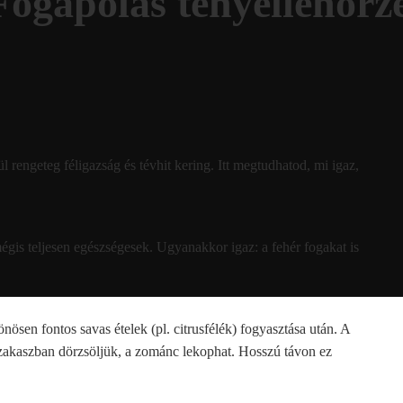
Fogápolás tényellenőrz
rengeteg féligazság és tévhit kering. Itt megtudhatod, mi igaz,
gis teljesen egészségesek. Ugyanakkor igaz: a fehér fogakat is
nösen fontos savas ételek (pl. citrusfélék) fogyasztása után. A
szakaszban dörzsöljük, a zománc lekophat. Hosszú távon ez