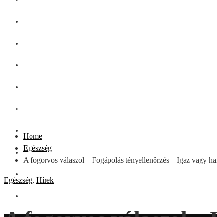
GASZTRO
SZÉPSÉG
SHOPPING
CSALÁD
DIVAT
HÁZTARTÁS
Home
Egészség
OTTHON
A fogorvos válaszol – Fogápolás tényellenőrzés – Igaz vagy h
UTAZÁS
Egészség
,
Hírek
ZÖLD