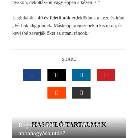
nyakon, dekoltázson vagy éppen a kézen is.”
Leginkább a
40 év feletti nők
érdeklődnek a kezelés iránt.
„Férfiak alig jönnek. Másképp öregszenek a kezükön, és
kevésbé zavarják őket az ottani ráncok.”
SHARE
FACEBOOK
TWITTER
LINKEDIN
PINTEREST
STUMBLEUPON
EMAIL
HASONLÓ TARTALMAK
Regenerálódik a tüdő a dohányzás
abbahagyása után?