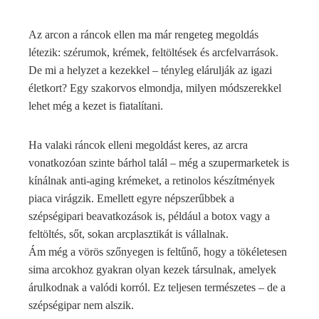
Az arcon a ráncok ellen ma már rengeteg megoldás
létezik: szérumok, krémek, feltöltések és arcfelvarrások.
De mi a helyzet a kezekkel – tényleg elárulják az igazi
életkort? Egy szakorvos elmondja, milyen módszerekkel
lehet még a kezet is fiatalítani.
Ha valaki ráncok elleni megoldást keres, az arcra
vonatkozóan szinte bárhol talál – még a szupermarketek is
kínálnak anti-aging krémeket, a retinolos készítmények
piaca virágzik. Emellett egyre népszerűbbek a
szépségipari beavatkozások is, például a botox vagy a
feltöltés, sőt, sokan arcplasztikát is vállalnak.
Ám még a vörös szőnyegen is feltűnő, hogy a tökéletesen
sima arcokhoz gyakran olyan kezek társulnak, amelyek
árulkodnak a valódi korról. Ez teljesen természetes – de a
szépségipar nem alszik.