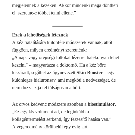
megjelennek a kezeken. Akkor mindenki maga döntheti
el, szeretne-e többet tenni ellene.”
Ezek a lehetőségek léteznek
A kéz fiatalítására különféle módszerek vannak, attól
függően, milyen eredményt szeretnénk:
„A nap- vagy öregségi foltokat lézerrel hatékonyan lehet
kezelni” – magyarázza a doktornő. Ha a kéz bőre
kiszáradt, segíthet az úgynevezett
Skin Booster
– egy
különleges hialuronsav, ami megköti a nedvességet, de
nem duzzasztja fel túlságosan a bőrt.
Az orvos kedvenc módszere azonban a
biostimulátor
.
„Ez egy kis volument ad, de leginkább a
kollagéntermelést serkenti, így feszesítő hatása van.”
A végeredmény körülbelül egy évig tart.