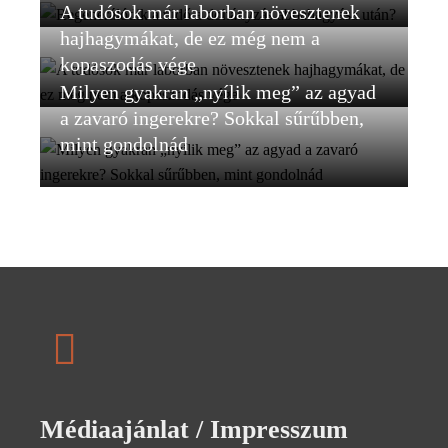
A tudósok már laborban növesztenek
hajhagymákat, de ez még nem a
kopaszodás vége
Milyen gyakran „nyílik meg” az agyad
a zavaró ingerekre? Sokkal sűrűbben,
mint gondolnád
Médiaajánlat / Impresszum