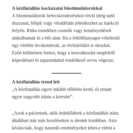
A kézfiatalítás kockázatai biostimulátorokkal
A biostimulátorok befecskendezésekor rövid ideig tartó
duzzanat, bőrpír vagy véraláfutás jelentkezhet az injekció
helyén. Ritka esetekben csomók vagy keményedések
alakulhatnak ki a bőr alatt. Ha a feltöltőanyagot véletlenül
egy vérérbe fecskendezik, az érelzáródást is okozhat.
Ezért különösen fontos, hogy a beavatkozást megfelelő
képesítéssel és tapasztalattal rendelkező orvos végezze.
A kézfiatalítás trend lett
„A kézfiatalítás egyre inkább előtérbe kerül, és emiatt
egyre nagyobb iránta a kereslet”.
„Azok a páciensek, akik érdeklődnek a kézfiatalítás iránt,
általában már más kezeléseken is átestek korábban. Arra
kíváncsiak, hogy hasonló eredményeket lehet-e elérni a