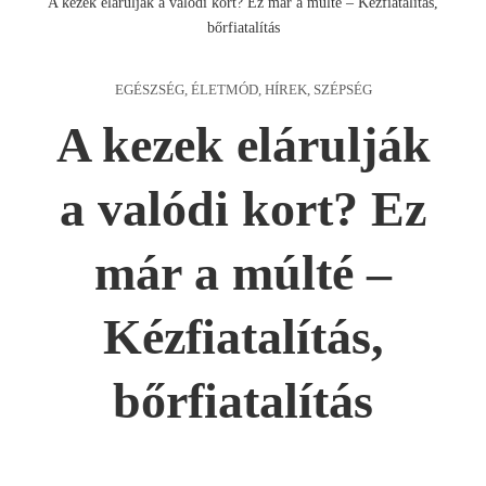
A kezek elárulják a valódi kort? Ez már a múlté – Kézfiatalítás,
bőrfiatalítás
EGÉSZSÉG
,
ÉLETMÓD
,
HÍREK
,
SZÉPSÉG
A kezek elárulják
a valódi kort? Ez
már a múlté –
Kézfiatalítás,
bőrfiatalítás