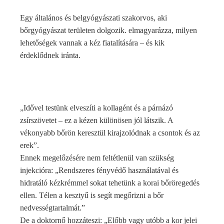
Egy általános és belgyógyászati szakorvos, aki
bőrgyógyászat területen dolgozik. elmagyarázza, milyen
lehetőségek vannak a kéz fiatalítására – és kik
érdeklődnek iránta.
„Idővel testünk elveszíti a kollagént és a párnázó
zsírszövetet – ez a kézen különösen jól látszik. A
vékonyabb bőrön keresztül kirajzolódnak a csontok és az
erek”.
Ennek megelőzésére nem feltétlenül van szükség
injekcióra: „Rendszeres fényvédő használatával és
hidratáló kézkrémmel sokat tehetünk a korai bőröregedés
ellen. Télen a kesztyű is segít megőrizni a bőr
nedvességtartalmát.”
De a doktornő hozzáteszi: „Előbb vagy utóbb a kor jelei