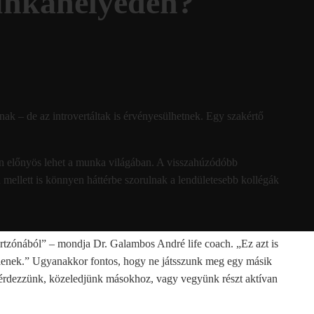
munkahelyeden?
k – de az introvertáltak is érvényesülhetnek. Egy szakértő
en előnyös lehet a munka világában. A visszahúzódóbb
mellett is könnyen háttérbe szorulnak a lendületesebb kollégák
fortzónából” – mondja Dr. Galambos André life coach. „Ez azt is
tlenek.” Ugyanakkor fontos, hogy ne játsszunk meg egy másik
érdezzünk, közeledjünk másokhoz, vagy vegyünk részt aktívan