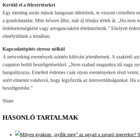
Kerüld el a félreértéseket
Egy meeting során mások hangosan ötletelnek, te viszont csöndben m
a gondolataidat. Mire készen állsz, már új témára tértek át. „Ha nem
érdektelenségként vagy arroganciaként értelmezhetik.” Ehelyett érdeme
elmélyültünk a témában.
Kapcsolatépítés stressz nélkül
A networking események szintén kihívást jelenthetnek. A szakértő azt 
csapaton belüli beszélgetésekkel. „Nem szabad magunkra túl nagy n
hangsúlyozza. Emellett érdemes csak olyan eseményeken részt venni
azért elmenni valahová, hogy legyőzzük az introvertáltságunkat. Ha 
beszélgetésbe.”
Share
Facebook
Twitter
LinkedIn
Pinterest
Stumbleupon
Email
HASONLÓ TARTALMAK