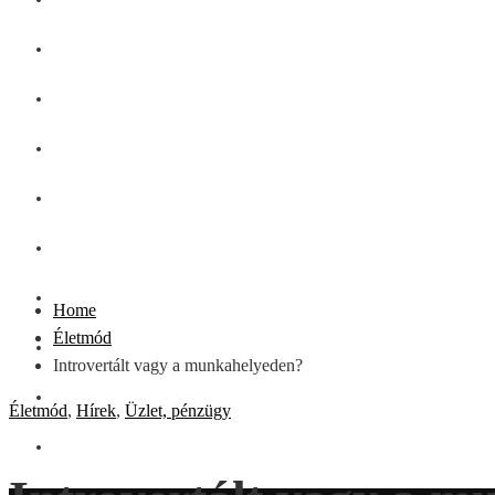
GASZTRO
SZÉPSÉG
SHOPPING
CSALÁD
DIVAT
HÁZTARTÁS
Home
Életmód
OTTHON
Introvertált vagy a munkahelyeden?
UTAZÁS
Életmód
,
Hírek
,
Üzlet, pénzügy
ZÖLD