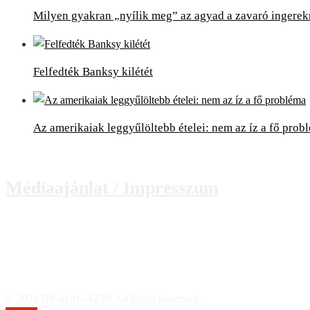
Milyen gyakran „nyílik meg” az agyad a zavaró ingerek
Felfedték Banksy kilétét
Az amerikaiak leggyűlöltebb ételei: nem az íz a fő prob
Médiaajánlat / Impresszum
© 2026 BP-MAGAZIN All Right Reserved.