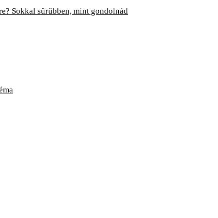
re? Sokkal sűrűbben, mint gondolnád
léma