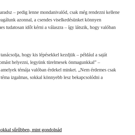
aradsz – pedig lenne mondanivalód, csak még rendezni kellene
 reagálunk azonnal, a csendes viselkedésünket könnyen
s tudatosan időt kérni a válaszra – így látszik, hogy valóban
tanácsolja, hogy kis lépésekkel kezdjük – például a saját
yomást helyezni, legyünk türelmesek önmagunkkal” –
, amelyek témája valóban érdekel minket. „Nem érdemes csak
a téma izgalmas, sokkal könnyebb lesz bekapcsolódni a