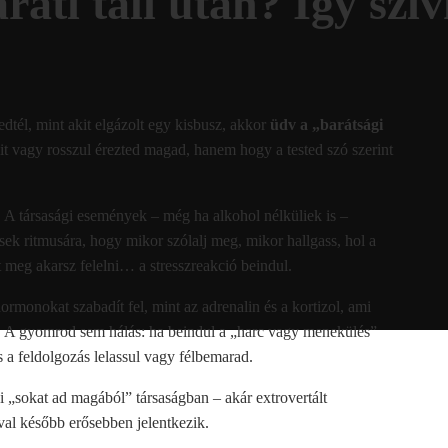
ti tali után? Így szív
dtél, mint akit elgázolt egy kisbusz, akkor
üdv a „barátsági
it vagy rosszul érezted magad, hanem hogy a tested szó szerint
. A társasági események – még ha alkohol nélküliek is –
ések ritmusára, hogy mikor szólalj meg, mikor hallgass, hol a
t meg akarsz felelni… a stresszreakció beindul.
ormonokat szabadít fel, mint az adrenalin és a kortizol, ami
at. A gyomrod sem hálás: ha beindul a „harc vagy menekülés”
 a feldolgozás lelassul vagy félbemarad.
i „sokat ad magából” társaságban – akár extrovertált
ával később erősebben jelentkezik.