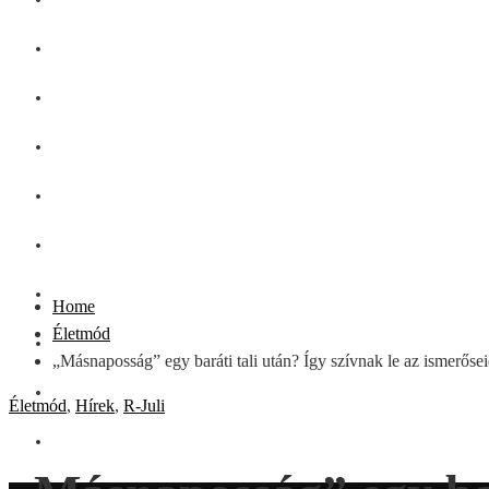
GASZTRO
SZÉPSÉG
SHOPPING
CSALÁD
DIVAT
HÁZTARTÁS
Home
Életmód
OTTHON
„Másnaposság” egy baráti tali után? Így szívnak le az ismerőse
UTAZÁS
Életmód
,
Hírek
,
R-Juli
ZÖLD