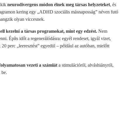
akik
neurodivergens módon élnek meg társas helyzeteket
, és
nstagramon kering egy „ADHD szociális másnaposság” néven futó
hangzik olyan viccesnek.
ell kezelni a társas programokat, mint egy edzést.
Nem
ni. Építs időt a regenerálódásra: egyél rendeset, igyál vizet,
20 perc „leeresztést” egyedül – például az autóban, mielőtt
 folyamatosan vezeti a számlát
a stimulációról, alváshiányról,
 be.