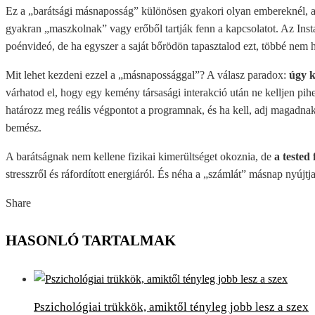
Ez a „barátsági másnaposság” különösen gyakori olyan embereknél, 
gyakran „maszkolnak” vagy erőből tartják fenn a kapcsolatot. Az I
poénvideó, de ha egyszer a saját bőrödön tapasztalod ezt, többé nem 
Mit lehet kezdeni ezzel a „másnapossággal”? A válasz paradox:
úgy k
várhatod el, hogy egy kemény társasági interakció után ne kelljen pihen
határozz meg reális végpontot a programnak, és ha kell, adj magadnak 
bemész.
A barátságnak nem kellene fizikai kimerültséget okoznia, de
a tested
stresszről és ráfordított energiáról. És néha a „számlát” másnap nyújtja
Share
Facebook
Twitter
LinkedIn
Pinterest
Stumbleupon
Email
HASONLÓ TARTALMAK
Pszichológiai trükkök, amiktől tényleg jobb lesz a szex