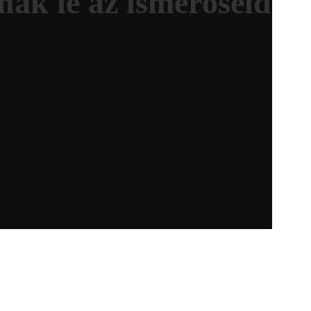
nak le az ismerőseid