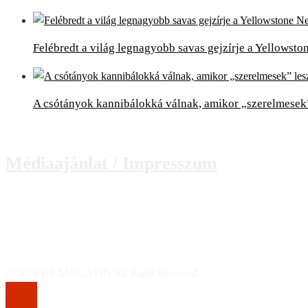
Felébredt a világ legnagyobb savas gejzírje a Yellowst
A csótányok kannibálokká válnak, amikor „szerelmesek
Médiaajánlat / Impresszum
© 2026 BP-MAGAZIN All Right Reserved.