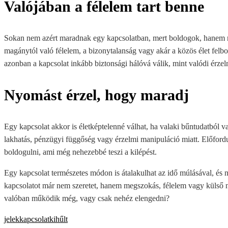
Valójában a félelem tart benne
Sokan nem azért maradnak egy kapcsolatban, mert boldogok, hanem mer
magánytól való félelem, a bizonytalanság vagy akár a közös élet felb
azonban a kapcsolat inkább biztonsági hálóvá válik, mint valódi érzel
Nyomást érzel, hogy maradj
Egy kapcsolat akkor is életképtelenné válhat, ha valaki bűntudatból 
lakhatás, pénzügyi függőség vagy érzelmi manipuláció miatt. Előfordul
boldogulni, ami még nehezebbé teszi a kilépést.
Egy kapcsolat természetes módon is átalakulhat az idő múlásával, és 
kapcsolatot már nem szeretet, hanem megszokás, félelem vagy külső ny
valóban működik még, vagy csak nehéz elengedni?
jelek
kapcsolat
kihűlt