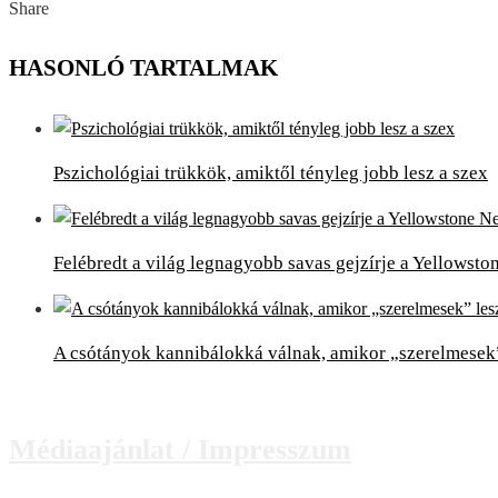
Share
Facebook
Twitter
LinkedIn
Pinterest
Stumbleupon
Email
HASONLÓ TARTALMAK
Pszichológiai trükkök, amiktől tényleg jobb lesz a szex
Felébredt a világ legnagyobb savas gejzírje a Yellowst
A csótányok kannibálokká válnak, amikor „szerelmesek
Médiaajánlat / Impresszum