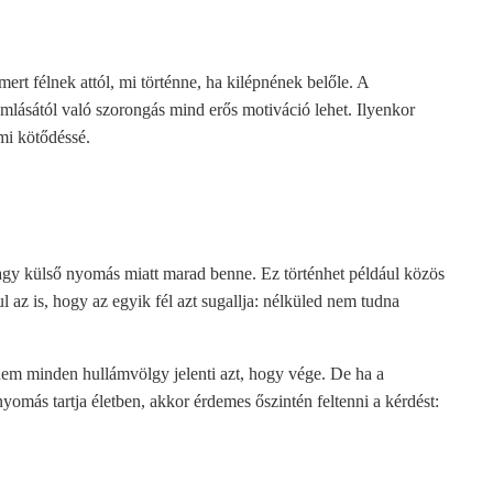
t félnek attól, mi történne, ha kilépnének belőle. A
omlásától való szorongás mind erős motiváció lehet. Ilyenkor
mi kötődéssé.
vagy külső nyomás miatt marad benne. Ez történhet például közös
 az is, hogy az egyik fél azt sugallja: nélküled nem tudna
nem minden hullámvölgy jelenti azt, hogy vége. De ha a
omás tartja életben, akkor érdemes őszintén feltenni a kérdést: