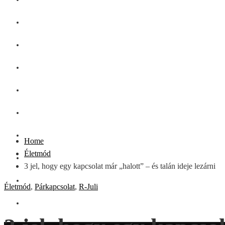
GASZTRO
SZÉPSÉG
SHOPPING
CSALÁD
DIVAT
HÁZTARTÁS
Home
Életmód
OTTHON
3 jel, hogy egy kapcsolat már „halott” – és talán ideje lezárni
UTAZÁS
Életmód
,
Párkapcsolat
,
R-Juli
ZÖLD