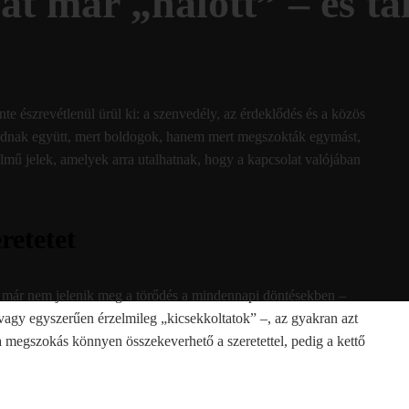
at már „halott” – és ta
te észrevétlenül ürül ki: a szenvedély, az érdeklődés és a közös
radnak együtt, mert boldogok, hanem mert megszokták egymást,
lmű jelek, amelyek arra utalhatnak, hogy a kapcsolat valójában
retetet
 már nem jelenik meg a törődés a mindennapi döntésekben –
vagy egyszerűen érzelmileg „kicsekkoltatok” –, az gyakran azt
s a megszokás könnyen összekeverhető a szeretettel, pedig a kettő