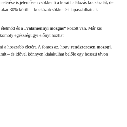
elérése is jelentősen csökkenti a korai halálozás kockázatát, de
akár 30% körüli – kockázatcsökkenést tapasztalhatnak
 életmód és a
„valamennyi mozgás”
között van. Már kis
s komoly egészségügyi előnyt hozhat.
i a hosszabb életért. A fontos az, hogy
rendszeresen mozogj,
ámít – és idővel könnyen kialakulhat belőle egy hosszú távon