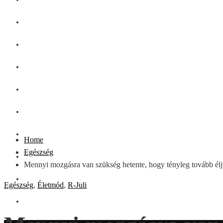
GASZTRO
SZÉPSÉG
SHOPPING
CSALÁD
DIVAT
HÁZTARTÁS
Home
Egészség
OTTHON
Mennyi mozgásra van szükség hetente, hogy tényleg tovább él
UTAZÁS
Egészség
,
Életmód
,
R-Juli
ZÖLD