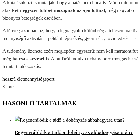
A kutatások azt is mutatják, hogy a hatás nem lineáris. Már a minimum 
akik
két-négyszer többet mozognak az ajánlottnál
, még nagyobb – 
bizonyos betegségek esetében.
A lényeg azonban az, hogy a legnagyobb különbség a teljesen inaktív
mennyiségű aktivitás – például lépcsőzés, gyors séta, rövid edzés – i
A tudomány üzenete ezért meglepően egyszerű: nem kell maratont futn
még ha csak keveset is
. A nulláról indulva néhány perc mozgás is sz
fenntartható szokás.
hosszú élet
mennyiség
sport
Share
Facebook
Twitter
LinkedIn
Pinterest
Stumbleupon
Email
HASONLÓ TARTALMAK
Regenerálódik a tüdő a dohányzás abbahagyása után?