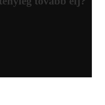
ényleg tovább élj?