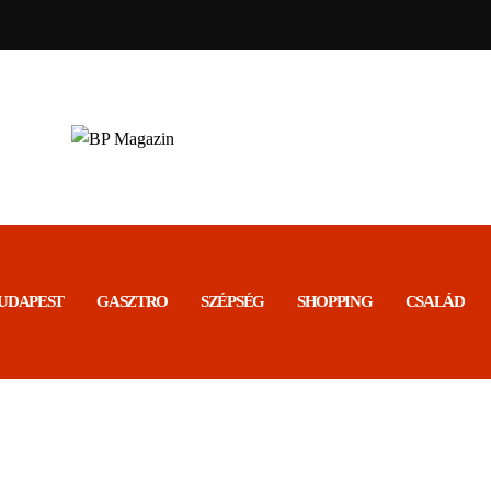
BP MAGAZIN
Friss hírek
UDAPEST
GASZTRO
SZÉPSÉG
SHOPPING
CSALÁD