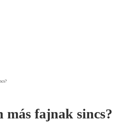
ncs?
n más fajnak sincs?