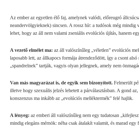
Az ember az egyetlen élő faj, amelynek valódi, előreugró állcs
neandervölgyieknek) sincsen. A rossz hír: a tudósok még mindig v
lehet, hogy az áll nem valami zseniális evolúciós újítás, hanem eg
A vezető elmélet ma:
az áll valószínűleg „véletlen” evolúciós m
laposabb lett, az állkapocs formája átrendeződött, így a csont als
„spandrelnek” tartják, vagyis olyan jellegnek, amely nem önmagá
Van más magyarázat is, de egyik sem bizonyított.
Felmerült pél
illetve hogy szexuális jelzés lehetett a párválasztásban. A gond 
konszenzus ma inkább az „evolúciós melléktermék” felé hajlik.
A lényeg:
az emberi áll valószínűleg nem egy tudatosan „kifejlesz
mindig elegáns mérnök: néha csak átalakít valamit, és marad egy 