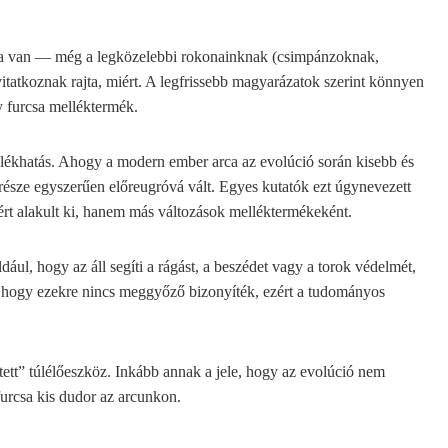
úcsa van — még a legközelebbi rokonainknak (csimpánzoknak,
itatkoznak rajta, miért. A legfrissebb magyarázatok szerint könnyen
y furcsa melléktermék.
ellékhatás. Ahogy a modern ember arca az evolúció során kisebb és
ó része egyszerűen előreugróvá vált. Egyes kutatók ezt úgynevezett
ért alakult ki, hanem más változások melléktermékeként.
dául, hogy az áll segíti a rágást, a beszédet vagy a torok védelmét,
az, hogy ezekre nincs meggyőző bizonyíték, ezért a tudományos
tett” túlélőeszköz. Inkább annak a jele, hogy az evolúció nem
furcsa kis dudor az arcunkon.