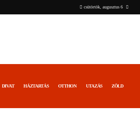
csütörtök, augusztus 6
DIVAT
HÁZTARTÁS
OTTHON
UTAZÁS
ZÖLD