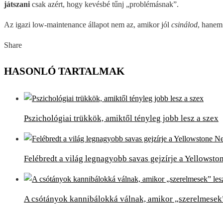
játszani
csak azért, hogy kevésbé tűnj „problémásnak”.
Az igazi low-maintenance állapot nem az, amikor jól
csinálod
, hanem
Share
Facebook
Twitter
LinkedIn
Pinterest
Stumbleupon
Email
HASONLÓ TARTALMAK
Pszichológiai trükkök, amiktől tényleg jobb lesz a szex
Felébredt a világ legnagyobb savas gejzírje a Yellowst
A csótányok kannibálokká válnak, amikor „szerelmesek