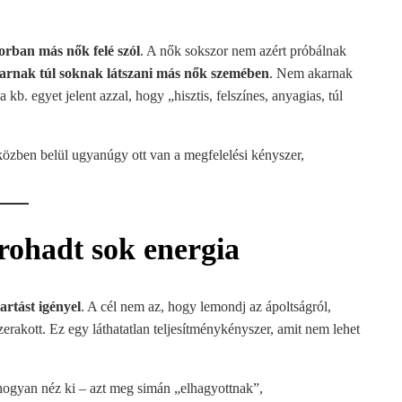
orban más nők felé szól
. A nők sokszor nem azért próbálnak
arnak túl soknak látszani más nők szemében
. Nem akarnak
 egyet jelent azzal, hogy „hisztis, felszínes, anyagias, túl
közben belül ugyanúgy ott van a megfelelési kényszer,
 rohadt sok energia
artást igényel
. A cél nem az, hogy lemondj az ápoltságról,
zerakott. Ez egy láthatatlan teljesítménykényszer, amit nem lehet
 hogyan néz ki – azt meg simán „elhagyottnak”,