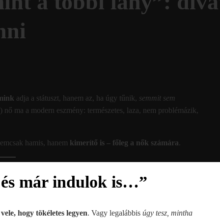
t a többi lány”: divat
nni
smink
adja a státuszt, hanem az, ha úgy tűnik,
semmit sem
”) nő ma a modern eszmény: természetes, laza, nem problémázik,
d nemcsak hamis, hanem
kimerítő is – főleg a nők számára
.
, és már indulok is…”
vele, hogy tökéletes legyen
. Vagy legalábbis
úgy tesz, mintha