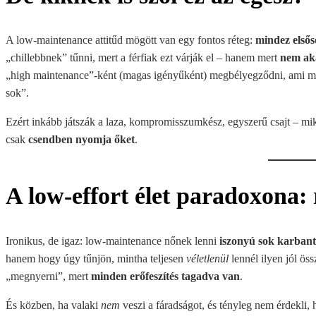
A low-maintenance attitűd mögött van egy fontos réteg:
mindez elsős
„chillebbnek” tűnni, mert a férfiak ezt várják el – hanem mert
nem ak
„high maintenance”-ként (magas igényűként) megbélyegződni, ami ma kb.
sok”.
Ezért inkább játszák a laza, kompromisszumkész, egyszerű csajt – mi
csak
csendben nyomja őket
.
A low-effort élet paradoxona:
Ironikus, de igaz: low-maintenance nőnek lenni
iszonyú sok karbant
hanem hogy úgy tűnjön, mintha teljesen
véletlenül
lennél ilyen jól öss
„megnyerni”, mert
minden erőfeszítés tagadva van
.
És közben, ha valaki
nem
veszi a fáradságot, és tényleg nem érdekli,