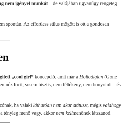
lag nem igényel munkát
– de valójában ugyanúgy rengeteg
m spontán. Az effortless stílus mögött is ott a gondosan
en
gített „cool girl”
koncepció, amit már a
Holtodiglan
(Gone
ben néz focit, sosem hisztis, nem féltékeny, nem bonyolult – és
zónak, ha valaki
láthatóan nem akar státuszt
, mégis
valahogy
ha tényleg menő vagy, akkor
nem kell
menőnek látszanod.