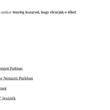
 amikor
tényleg leszarod, hogy elvárják-e tőled
.
one Nemzeti Parkban
” lesznek