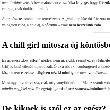
nem törődne vele
. A low-maintenance esztétika lényege, hogy
látszó
energia, csak titokban történik.
A természetes smink nem természetes. A „wake up like this” frizura ne
válogatott ruha, a hajolaj, a bőrrutin – csak
nem beszélünk róla
.
A chill girl mítosza új köntösb
Ez az egész „low-effort” nőideál nem új: a cikk szerint ez egy
felmele
Girl) is kíméletlenül kiparodizált. Ő az a nő, aki hamburgerrel a kezé
közben természetesen
dögösen néz ki mindig
, de
nem szándékosan
.
Most ugyanez tér vissza, csak még sunyibb módon. Ma az számít von
mindig megfelel neki
. Ez egyfajta
„antistátusz státuszszimbólum”
: 
De kiknek is szól ez az egész?