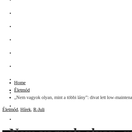
GASZTRO
SZÉPSÉG
SHOPPING
CSALÁD
DIVAT
HÁZTARTÁS
Home
Életmód
OTTHON
„Nem vagyok olyan, mint a többi lány”: divat lett low-mainten
UTAZÁS
Életmód
,
Hírek
,
R-Juli
ZÖLD