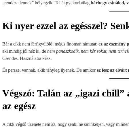
„rendezetlennek” bélyegzik. Tehát gyakorlatilag
bárhogy csinálod, v
Ki nyer ezzel az egésszel? Sen
Bár a cikk nem férfigyűlölő, mégis finoman rámutat:
ez az eszmény p
aki mindig jól néz ki, de
nem panaszkodik
,
nem kér sokat
,
nem terhel
Csendes. Használatra kész.
És persze, vannak, akik tényleg ilyenek. De amikor
ez lesz az elvár
Végszó: Talán az „igazi chill”
az egész
A cikk végső üzenete nem az, hogy senki ne sminkeljen, vagy minde