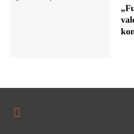
„Fu
val
kon