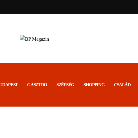
BP MAGAZIN
Friss hírek
UDAPEST
GASZTRO
SZÉPSÉG
SHOPPING
CSALÁD