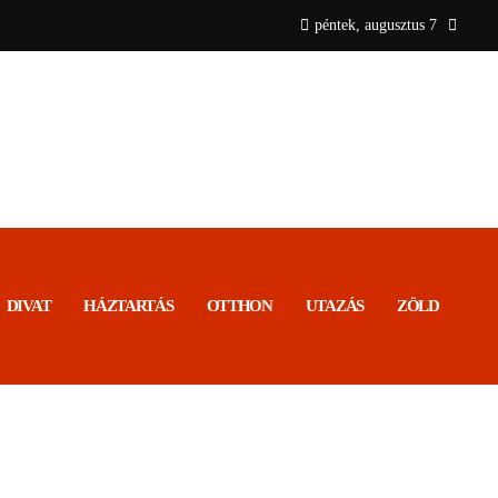
péntek, augusztus 7
DIVAT
HÁZTARTÁS
OTTHON
UTAZÁS
ZÖLD