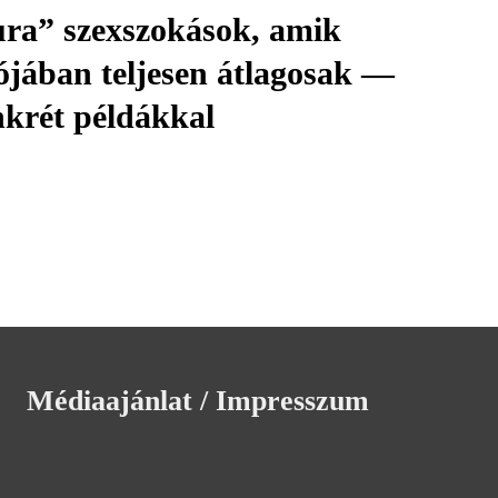
ra” szexszokások, amik
ójában teljesen átlagosak —
krét példákkal
Médiaajánlat / Impresszum