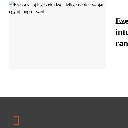
Eze
int
ran