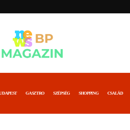
BP MAGAZI
Friss hírek
UDAPEST
GASZTRO
SZÉPSÉG
SHOPPING
CSALÁD