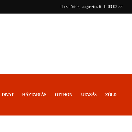
csütörtök, augusztus 6
03:03:33
N
DIVAT
HÁZTARTÁS
OTTHON
UTAZÁS
ZÖLD