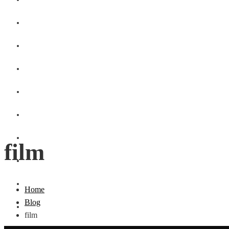
GASZTRO
SZÉPSÉG
SHOPPING
CSALÁD
DIVAT
HÁZTARTÁS
film
OTTHON
UTAZÁS
Home
Blog
ZÖLD
film