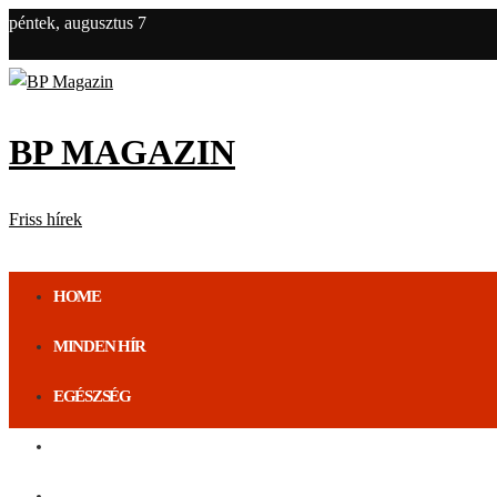
péntek, augusztus 7
BP MAGAZIN
Friss hírek
HOME
MINDEN HÍR
EGÉSZSÉG
ÉLETMÓD
BUDAPEST