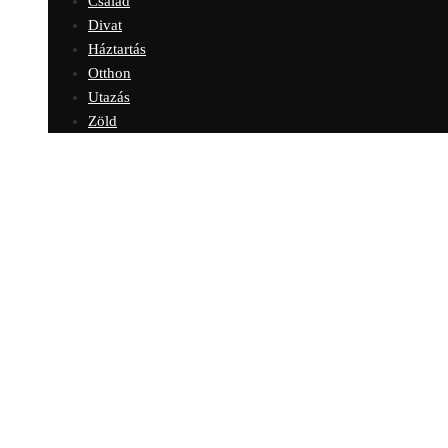
Család
Divat
Háztartás
Otthon
Utazás
Zöld