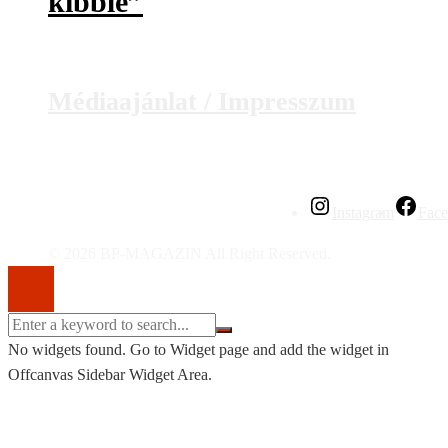
kibble”
Médiaajánlat / Impresszum
Instagram
Fac
© 2026 BP-MAGAZIN All Right Reserved.
No widgets found. Go to Widget page and add the widget in
Offcanvas Sidebar Widget Area.