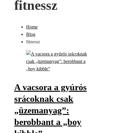
fitnessz
Home
Blog
fitnessz
A vacsora a gyúrós
srácoknak csak
„üzemanyag”:
berobbant a „boy