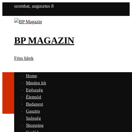
szombat, augusztus 8
BP MAGAZIN
Friss hírek
Home
Minden hír
Egészség
Életmód
Budapest
Gasztro
Szépség
Shopping