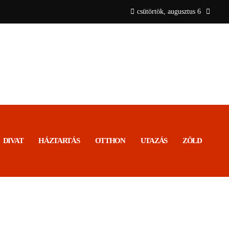
csütörtök, augusztus 6
DIVAT
HÁZTARTÁS
OTTHON
UTAZÁS
ZÖLD