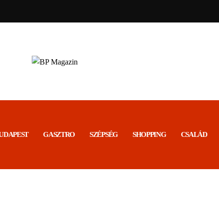
BP MAGAZIN
Friss hírek
UDAPEST
GASZTRO
SZÉPSÉG
SHOPPING
CSALÁD