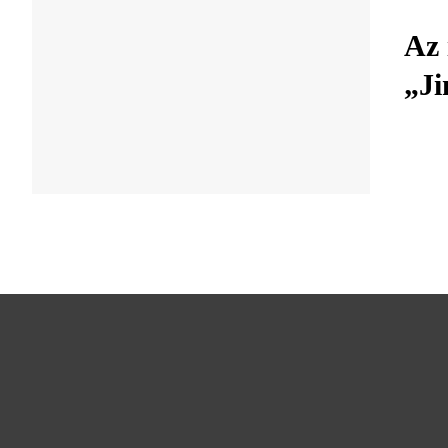
Az 
„Ji