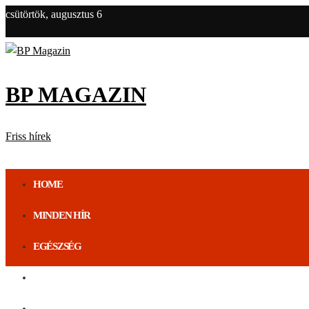
csütörtök, augusztus 6
BP MAGAZIN
Friss hírek
HOME
MINDEN HÍR
EGÉSZSÉG
ÉLETMÓD
BUDAPEST