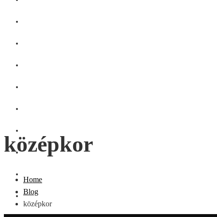
GASZTRO
SZÉPSÉG
SHOPPING
CSALÁD
DIVAT
HÁZTARTÁS
középkor
OTTHON
UTAZÁS
Home
Blog
ZÖLD
középkor