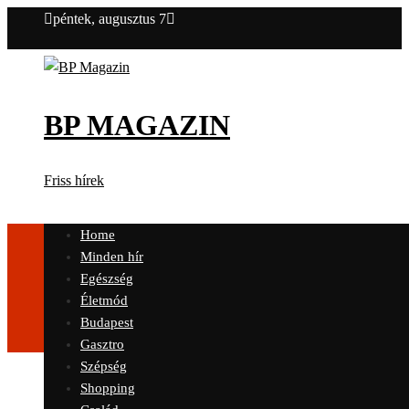
péntek, augusztus 7
BP MAGAZIN
Friss hírek
Home
Minden hír
Egészség
Életmód
Budapest
Gasztro
Szépség
Shopping