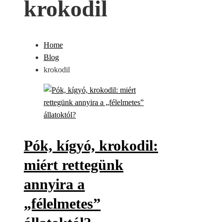
krokodil
Home
Blog
krokodil
Pók, kígyó, krokodil:
miért rettegünk
annyira a
„félelmetes”