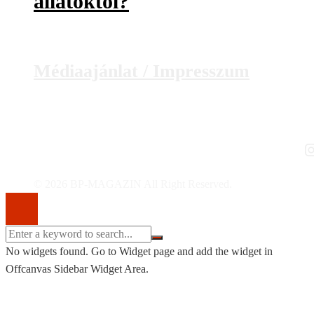
állatoktól?
Médiaajánlat / Impresszum
I
© 2026 BP-MAGAZIN All Right Reserved.
No widgets found. Go to Widget page and add the widget in
Offcanvas Sidebar Widget Area.