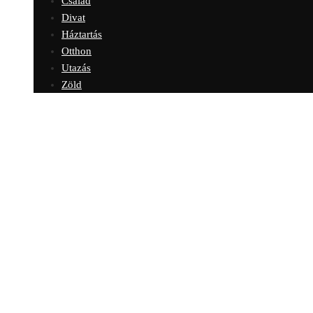
Család
Divat
Háztartás
Otthon
Utazás
Zöld