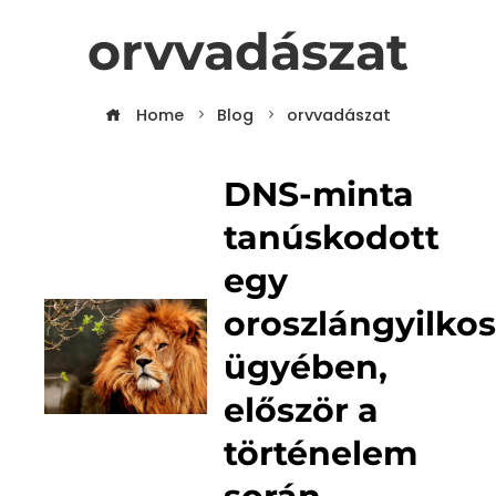
orvvadászat
Home
Blog
orvvadászat
DNS-minta
tanúskodott
egy
oroszlángyilko
ügyében,
először a
történelem