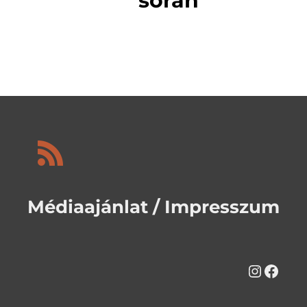
során
Médiaajánlat / Impresszum
Instag
Face