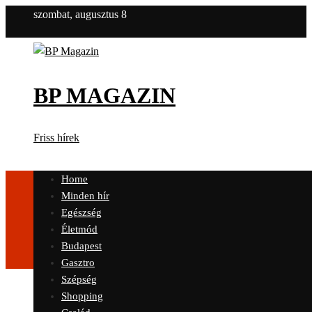
szombat, augusztus 8
BP MAGAZIN
Friss hírek
Home
Minden hír
Egészség
Életmód
Budapest
Gasztro
Szépség
Shopping