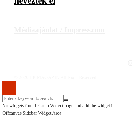
nevezték el
Médiaajánlat / Impresszum
I
© 2026 BP-MAGAZIN All Right Reserved.
No widgets found. Go to Widget page and add the widget in
Offcanvas Sidebar Widget Area.