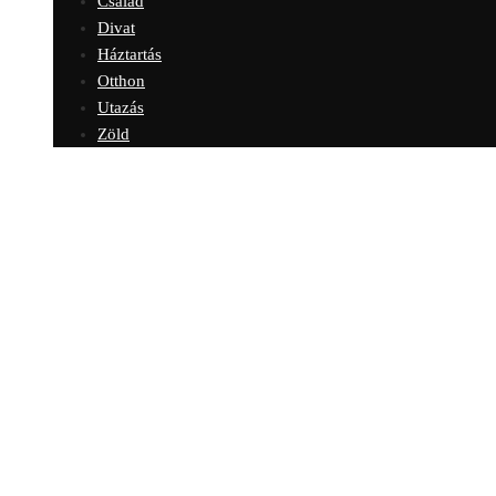
Család
Divat
Háztartás
Otthon
Utazás
Zöld