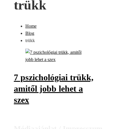
trükk
Home
Blog
trükk
7 pszichológiai trükk,
amitől jobb lehet a
szex
Médiaajánlat / Impresszum