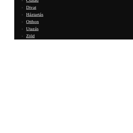
Család
Divat
Háztartás
Otthon
Utazás
Zöld