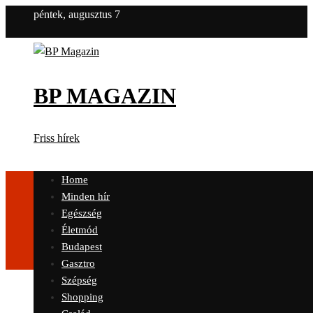
péntek, augusztus 7
BP MAGAZIN
Friss hírek
Home
Minden hír
Egészség
Életmód
Budapest
Gasztro
Szépség
Shopping