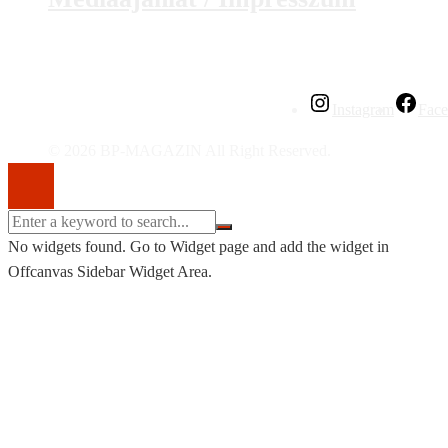
Instagram
Fac
© 2026 BP-MAGAZIN All Right Reserved.
No widgets found. Go to Widget page and add the widget in
Offcanvas Sidebar Widget Area.