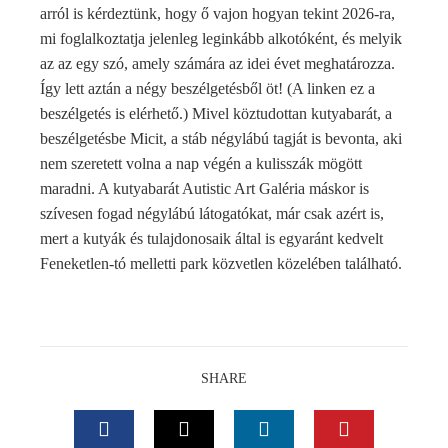
arról is kérdeztünk, hogy ő vajon hogyan tekint 2026-ra,
mi foglalkoztatja jelenleg leginkább alkotóként, és melyik
az az egy szó, amely számára az idei évet meghatározza.
Így lett aztán a négy beszélgetésből öt! (A linken ez a
beszélgetés is elérhető.) Mivel köztudottan kutyabarát, a
beszélgetésbe Micit, a stáb négylábú tagját is bevonta, aki
nem szeretett volna a nap végén a kulisszák mögött
maradni. A kutyabarát Autistic Art Galéria máskor is
szívesen fogad négylábú látogatókat, már csak azért is,
mert a kutyák és tulajdonosaik által is egyaránt kedvelt
Feneketlen-tó melletti park közvetlen közelében található.
SHARE