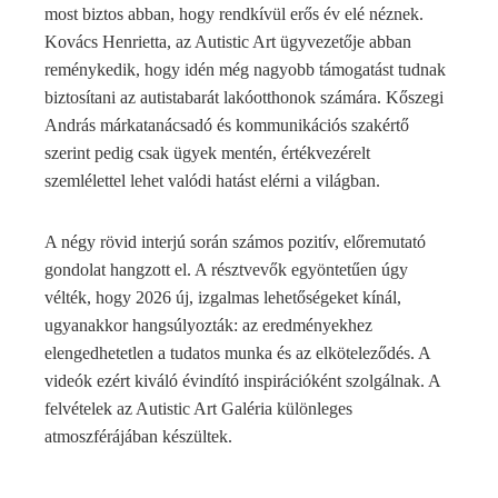
most biztos abban, hogy rendkívül erős év elé néznek.
Kovács Henrietta, az Autistic Art ügyvezetője abban
reménykedik, hogy idén még nagyobb támogatást tudnak
biztosítani az autistabarát lakóotthonok számára. Kőszegi
András márkatanácsadó és kommunikációs szakértő
szerint pedig csak ügyek mentén, értékvezérelt
szemlélettel lehet valódi hatást elérni a világban.
A négy rövid interjú során számos pozitív, előremutató
gondolat hangzott el. A résztvevők egyöntetűen úgy
vélték, hogy 2026 új, izgalmas lehetőségeket kínál,
ugyanakkor hangsúlyozták: az eredményekhez
elengedhetetlen a tudatos munka és az elköteleződés. A
videók ezért kiváló évindító inspirációként szolgálnak. A
felvételek az Autistic Art Galéria különleges
atmoszférájában készültek.