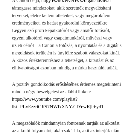
A Canon célja, hogy
eszközeivel és szolgáltatásaival
támogassa mindazokat, akik szeretnék megvalósítani
terveiket, életre kelteni ötleteiket, vagy megörökíteni
eredményeiket, és hatást gyakorolni környezetükre.
Legyen szó profi képalkotóról vagy amatőr fotósról,
egyéni alkotóról vagy csapatmunkáról, művészi vagy
üzleti célról – a Canon a fotózás, a nyomtatás és a digitális
megoldások területén is ügyfélre szabott válaszokat kínál.
A közös értékteremtéshez a tehetséget, a kitartást és az
elhivatottságot azonban mindig a márka használói adják.
A pozitív gondolkodás erősítéséhez érdemes megtekinteni
mind a négy beszélgetést az alábbi linken:
https://www.youtube.com/playlist?
list=PLvEzzriCJfS7NWfxXNY-CfYewRjir6yd1
A megszólalók mindannyian fontosnak tartják az alkotást,
az alkotói folyamatot, akárcsak Tilla, akit az interjúk után