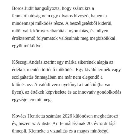
Boros Judit hangsúlyozta, hogy számukra a
fenntarthatóság nem egy divatos hívószó, hanem a
mindennapi működés része. A beszélgetésből kiderül,
mitől válik környezetbaráttá a nyomtatás, és milyen
értékteremtő folyamatok valósulnak meg megbízóikkal
együttműködve.
Kőszegi András szerint egy márka sikerének alapja az
értékek mentén történő működés. Egy kiváló termék vagy
szolgáltatás önmagában ma már nem elegendő a
kitűnéshez. A valódi versenyelőnyt a tradíció (ha van
ilyen), az értékek képviselete és az innovatív gondolkodás
egysége teremti meg.
Kovács Henrietta számára 2026 különösen meghatározó
év, hiszen az Autistic Art fennállásának 20. évfordulóját
ünnepli. Kiemelte a vizualitás és a magas minőségű