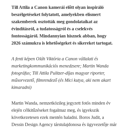
Till Attila a Canon kamerái előtt olyan inspiráló
beszélgetéseket folytatott, amelyekben elismert
szakemberek osztották meg gondolataikat az
évindításról, a tudatosságról és a cselekvés
fontosságáról. Mindannyian hisznek abban, hogy
2026 számukra is lehetőségeket és sikereket tartogat.
A fenti képen Oláh Viktória a Canon vállalati és
marketingkommunikációs menedzsere; Martin Wanda
fotográfus; Till Attila Pulitzer-díjas magyar riporter,
műsorvezető, filmrendező (és Mici kutya, aki nem akart
kimaradni)
Martin Wanda, nemzetközileg jegyzett fotós minden év
elején célkitűzéseket fogalmaz meg, és igyekszik
következetesen ezek mentén haladni. Boros Judit, a
Dessin Design Agency társtulajdonosa és ügyvezetője már