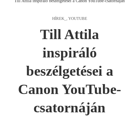
Till Attila inspiráló beszélgetései a Canon YouTube-csatornáján
HÍREK_
,
YOUTUBE
Till Attila
inspiráló
beszélgetései a
Canon YouTube-
csatornáján