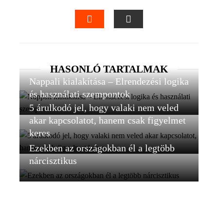
FACEBOOK
TWITTER
LINKEDIN
PINTEREST
STUMBLEUPON
EMAIL
HASONLÓ TARTALMAK
Nappali kialakítása – Elrendezési logika
és használati szempontok
5 árulkodó jel, hogy valaki nem veled
akar kapcsolatot, hanem csak figyelmet
keres
Ezekben az országokban él a legtöbb
nárcisztikus