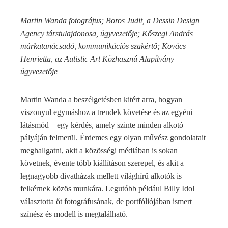
Martin Wanda fotográfus; Boros Judit, a Dessin Design
Agency társtulajdonosa, ügyvezetője; Kőszegi András
márkatanácsadó, kommunikációs szakértő; Kovács
Henrietta, az Autistic Art Közhasznú Alapítvány
ügyvezetője
Martin Wanda a beszélgetésben kitért arra, hogyan
viszonyul egymáshoz a trendek követése és az egyéni
látásmód – egy kérdés, amely szinte minden alkotó
pályáján felmerül. Érdemes egy olyan művész gondolatait
meghallgatni, akit a közösségi médiában is sokan
követnek, évente több kiállításon szerepel, és akit a
legnagyobb divatházak mellett világhírű alkotók is
felkérnek közös munkára. Legutóbb például Billy Idol
választotta őt fotográfusának, de portfóliójában ismert
színész és modell is megtalálható.