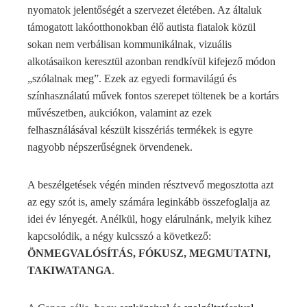
nyomatok jelentőségét a szervezet életében. Az általuk
támogatott lakóotthonokban élő autista fiatalok közül
sokan nem verbálisan kommunikálnak, vizuális
alkotásaikon keresztül azonban rendkívül kifejező módon
„szólalnak meg”. Ezek az egyedi formavilágú és
színhasználatú művek fontos szerepet töltenek be a kortárs
művészetben, aukciókon, valamint az ezek
felhasználásával készült kisszériás termékek is egyre
nagyobb népszerűségnek örvendenek.
A beszélgetések végén minden résztvevő megosztotta azt
az egy szót is, amely számára leginkább összefoglalja az
idei év lényegét. Anélkül, hogy elárulnánk, melyik kihez
kapcsolódik, a négy kulcsszó a következő:
ÖNMEGVALÓSÍTÁS, FÓKUSZ, MEGMUTATNI,
TAKIWATANGA
.