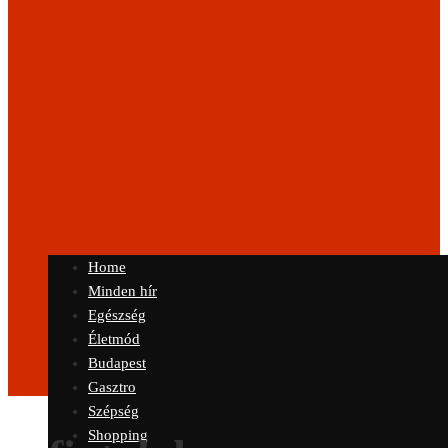
Home
Minden hír
Egészség
Életmód
Budapest
Gasztro
Szépség
Shopping