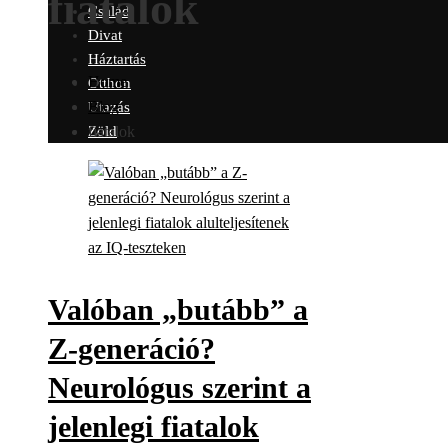
fiatalok
Család
Divat
Háztartás
Home
Otthon
Blog
Utazás
fiatalok
Zöld
Valóban „butább” a
Z-generáció?
Neurológus szerint a
jelenlegi fiatalok