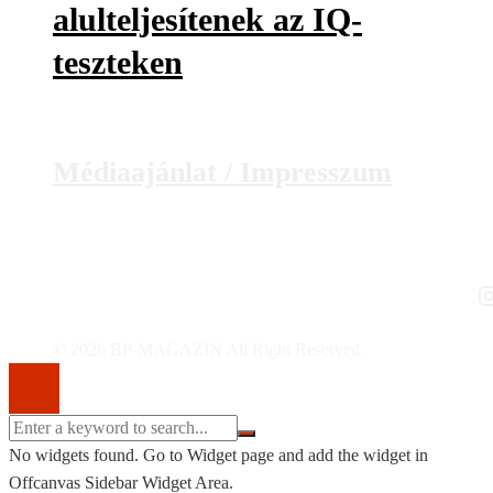
alulteljesítenek az IQ-
teszteken
Médiaajánlat / Impresszum
I
© 2026 BP-MAGAZIN All Right Reserved.
No widgets found. Go to Widget page and add the widget in
Offcanvas Sidebar Widget Area.