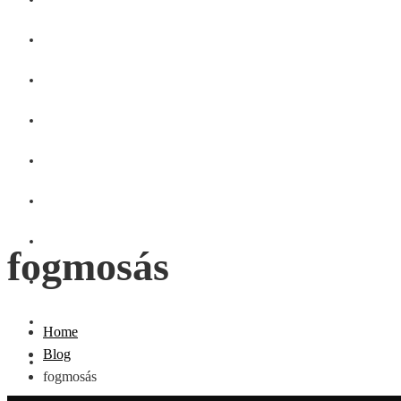
GASZTRO
SZÉPSÉG
SHOPPING
CSALÁD
DIVAT
HÁZTARTÁS
fogmosás
OTTHON
UTAZÁS
Home
Blog
ZÖLD
fogmosás