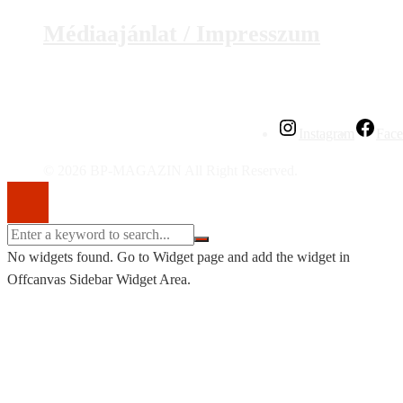
Médiaajánlat / Impresszum
Instagram
Fac
© 2026 BP-MAGAZIN All Right Reserved.
No widgets found. Go to Widget page and add the widget in
Offcanvas Sidebar Widget Area.