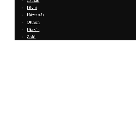
Család
Divat
Háztartás
Otthon
Utazás
Zöld