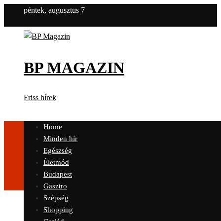
péntek, augusztus 7
BP MAGAZIN
Friss hírek
Home
Minden hír
Egészség
Életmód
Budapest
Gasztro
Szépség
Shopping