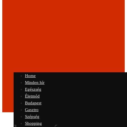
Home
Minden hír
Egészség
Életmód
Budapest
Gasztro
Szépség
Shopping