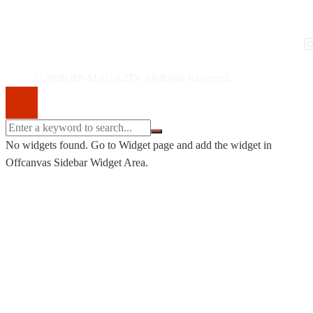
I
© 2026 BP-MAGAZIN All Right Reserved.
No widgets found. Go to Widget page and add the widget in
Offcanvas Sidebar Widget Area.