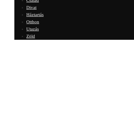
Család
Divat
Háztartás
Otthon
Utazás
Zöld