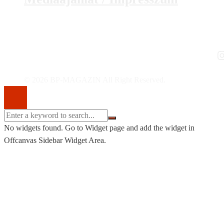
I
© 2026 BP-MAGAZIN All Right Reserved.
No widgets found. Go to Widget page and add the widget in
Offcanvas Sidebar Widget Area.