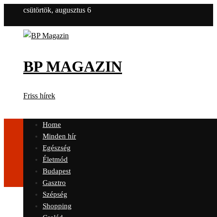
csütörtök, augusztus 6
BP MAGAZIN
Friss hírek
Home
Minden hír
Egészség
Életmód
Budapest
Gasztro
Szépség
Shopping