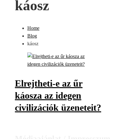
káosz
Home
Blog
káosz
Elrejtheti-e az űr
káosza az idegen
civilizációk üzeneteit?
Médiaajánlat / Impresszum