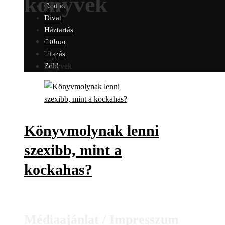
könyvek
Család
Divat
Háztartás
Home
Otthon
Blog
Utazás
könyvek
Zöld
Könyvmolynak lenni
szexibb, mint a
kockahas?
Médiaajánlat / Impresszum