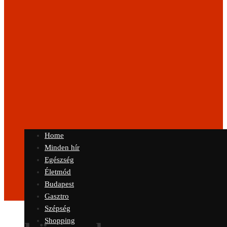
Home
Minden hír
Egészség
Életmód
Budapest
Gasztro
Szépség
Shopping