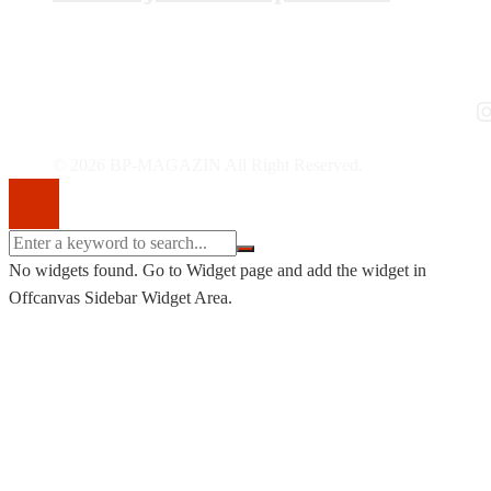
I
© 2026 BP-MAGAZIN All Right Reserved.
No widgets found. Go to Widget page and add the widget in
Offcanvas Sidebar Widget Area.