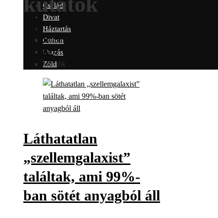
kutatók
Család
Divat
Háztartás
Home
Otthon
Blog
Utazás
kutatók
Zöld
Láthatatlan
„szellemgalaxist”
találtak, ami 99%-
ban sötét anyagból áll