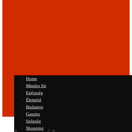
Home
Minden hír
Egészség
Életmód
Budapest
Gasztro
Szépség
Shopping