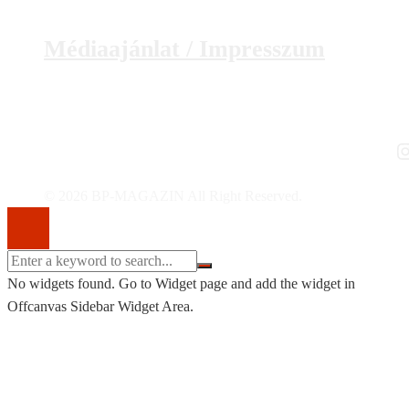
Médiaajánlat / Impresszum
I
© 2026 BP-MAGAZIN All Right Reserved.
No widgets found. Go to Widget page and add the widget in
Offcanvas Sidebar Widget Area.