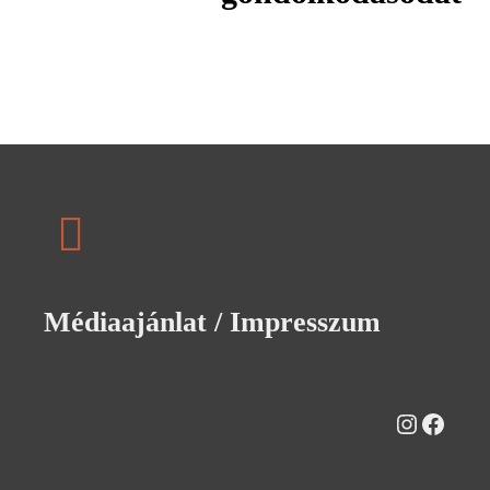
Médiaajánlat / Impresszum
Instagra
Faceb