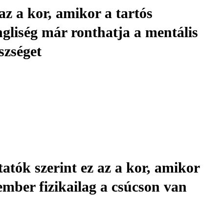
az a kor, amikor a tartós
ngliség már ronthatja a mentális
szséget
atók szerint ez az a kor, amikor
ember fizikailag a csúcson van