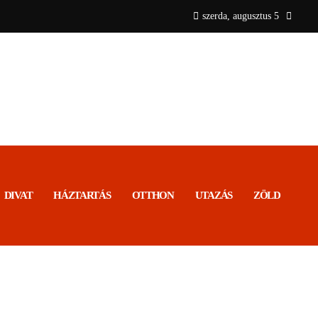
szerda, augusztus 5
DIVAT
HÁZTARTÁS
OTTHON
UTAZÁS
ZÖLD