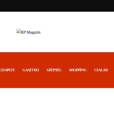
BP MAGAZIN
Friss hírek
UDAPEST
GASZTRO
SZÉPSÉG
SHOPPING
CSALÁD