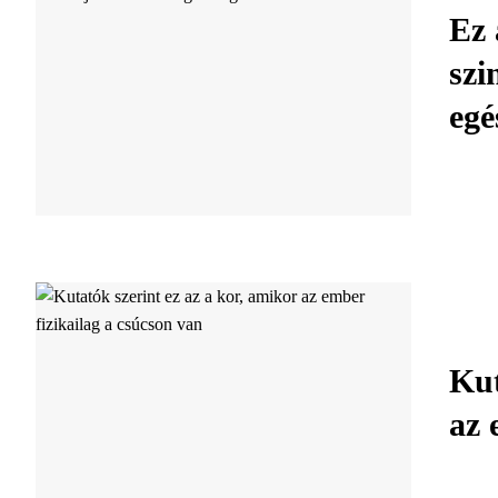
Ez 
szi
egé
Kut
az 