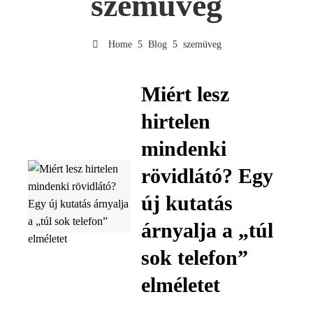
szemüveg
Home
Blog
szemüveg
Miért lesz
hirtelen
mindenki
rövidlátó? Egy
új kutatás
árnyalja a „túl
sok telefon”
elméletet