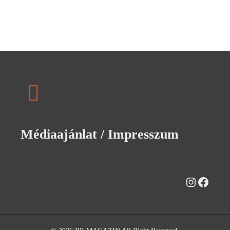
Médiaajánlat / Impresszum
Instagra
Faceb