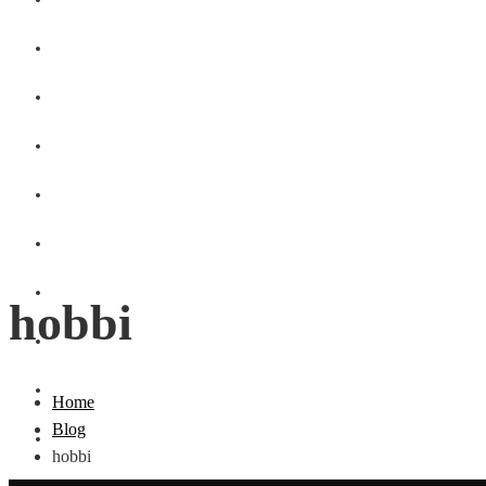
GASZTRO
SZÉPSÉG
SHOPPING
CSALÁD
DIVAT
HÁZTARTÁS
hobbi
OTTHON
UTAZÁS
Home
Blog
ZÖLD
hobbi