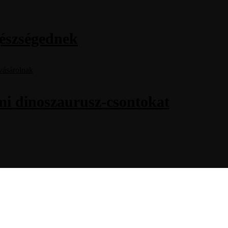
gészségednek
mi dinoszaurusz-csontokat