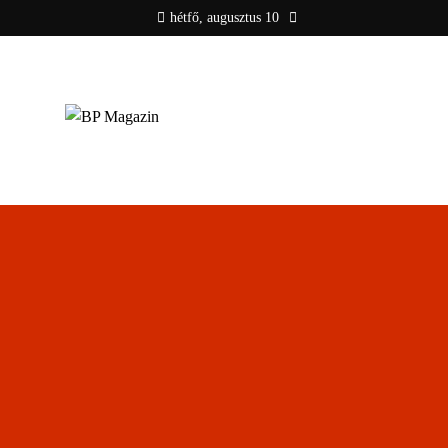
hétfő, augusztus 10
BP MAGAZIN
Friss hírek